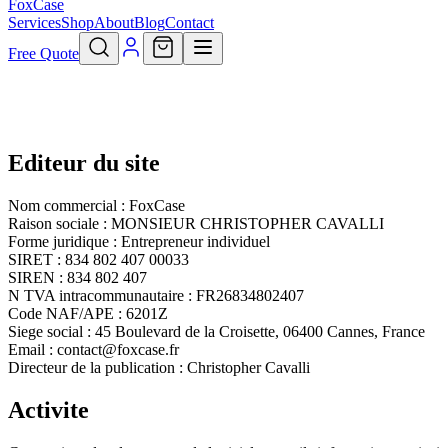
FoxCase
Services
Shop
About
Blog
Contact
Free Quote
Editeur du site
Nom commercial :
FoxCase
Raison sociale :
MONSIEUR CHRISTOPHER CAVALLI
Forme juridique :
Entrepreneur individuel
SIRET :
834 802 407 00033
SIREN :
834 802 407
N TVA intracommunautaire :
FR26834802407
Code NAF/APE :
6201Z
Siege social :
45 Boulevard de la Croisette, 06400 Cannes, France
Email :
contact@foxcase.fr
Directeur de la publication :
Christopher Cavalli
Activite